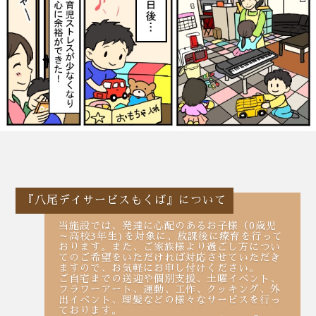
『八尾デイサービスもくば』について
当施設では、発達に心配のあるお子様（0歳児
～高校3年生)を対象に、放課後に療育を行って
おります。また、ご家族様より過ごし方につい
てのご希望をいただければ対応させていただき
ますので、お気軽にお申し付けください。
ご自宅までの送迎や個別支援、土曜イベント、
フラワーアート、運動、工作、クッキング、外
出イベント、理髪などの様々なサービスを行っ
ております。