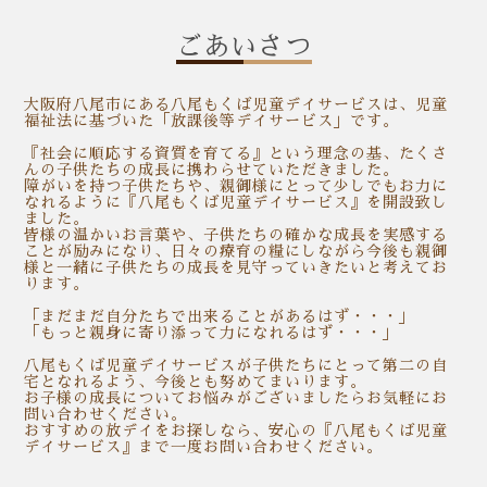
ごあいさつ
大阪府八尾市にある八尾もくば児童デイサービスは、児童
福祉法に基づいた「放課後等デイサービス」です。
『社会に順応する資質を育てる』という理念の基、たくさ
んの子供たちの成長に携わらせていただきました。
障がいを持つ子供たちや、親御様にとって少しでもお力に
なれるように『八尾もくば児童デイサービス』を開設致し
ました。
皆様の温かいお言葉や、子供たちの確かな成長を実感する
ことが励みになり、日々の療育の糧にしながら今後も親御
様と一緒に子供たちの成長を見守っていきたいと考えてお
ります。
「まだまだ自分たちで出来ることがあるはず・・・」
「もっと親身に寄り添って力になれるはず・・・」
八尾もくば児童デイサービスが子供たちにとって第二の自
宅となれるよう、今後とも努めてまいります。
お子様の成長についてお悩みがございましたらお気軽にお
問い合わせください。
おすすめの放デイをお探しなら、安心の『八尾もくば児童
デイサービス』まで一度お問い合わせください。