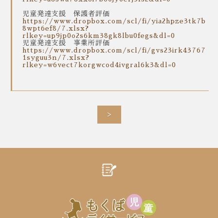
児童発達支援 保護者評価
https://www.dropbox.com/scl/fi/yia2hpze3tk7b
8wpt6ef8/7.xlsx?
rlkey=up9jp0o2s6km38gk8lbu0fegs&dl=0
児童発達支援 事業所評価
https://www.dropbox.com/scl/fi/gvs23irk43767
1syguu3n/7.xlsx?
rlkey=w6vect7korgwcod4ivgral6k3&dl=0
>