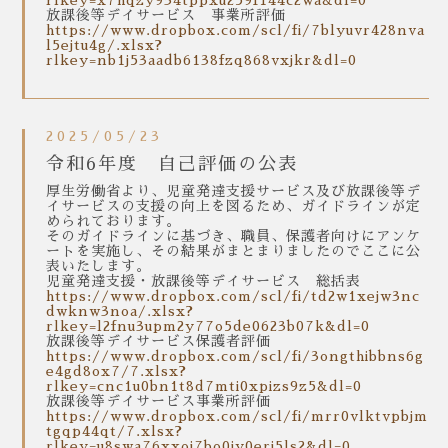
rlkey=x7hqzy934tppxu259f144c2wa&dl=0
放課後等デイサービス 事業所評価
https://www.dropbox.com/scl/fi/7blyuvr428nva
l5ejtu4g/.xlsx?
rlkey=nb1j53aadb6138fzq868vxjkr&dl=0
2025/05/23
令和6年度 自己評価の公表
厚生労働省より、児童発達支援サービス及び放課後等デ
イサービスの支援の向上を図るため、ガイドラインが定
められております。
そのガイドラインに基づき、職員、保護者向けにアンケ
ートを実施し、その結果がまとまりましたのでここに公
表いたします。
児童発達支援・放課後等デイサービス 総括表
https://www.dropbox.com/scl/fi/td2w1xejw3nc
dwknw3noa/.xlsx?
rlkey=l2fnu3upm2y77o5de0623b07k&dl=0
放課後等デイサービス保護者評価
https://www.dropbox.com/scl/fi/3ongthibbns6g
e4gd8ox7/7.xlsx?
rlkey=cnc1u0bn1t8d7mti0xpizs9z5&dl=0
放課後等デイサービス事業所評価
https://www.dropbox.com/scl/fi/mrr0vlktvpbjm
tgqp44qt/7.xlsx?
rlkey=u8swa76xxoi7bo0jy0erj5ls2&dl=0