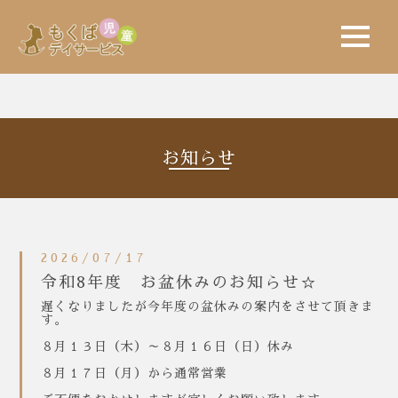
t
o
g
g
l
e
n
a
v
i
お知らせ
g
a
t
i
o
n
2026/07/17
令和8年度 お盆休みのお知らせ☆
遅くなりましたが今年度の盆休みの案内をさせて頂きま
す。
８月１３日（木）～８月１６日（日）休み
８月１７日（月）から通常営業