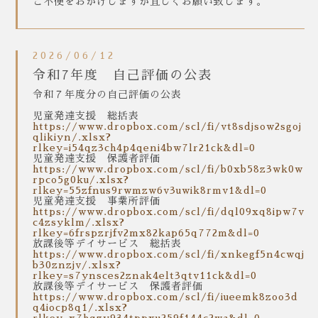
ご不便をおかけしますが宜しくお願い致します。
2026/06/12
令和7年度 自己評価の公表
令和７年度分の自己評価の公表
児童発達支援 総括表
https://www.dropbox.com/scl/fi/vt8sdjsow2sgoj
qlikiyn/.xlsx?
rlkey=i54qz3ch4p4qeni4bw7lr21ck&dl=0
児童発達支援 保護者評価
https://www.dropbox.com/scl/fi/b0xb58z3wk0w
rpco5g0ku/.xlsx?
rlkey=55zfnus9rwmzw6v3uwik8rmv1&dl=0
児童発達支援 事業所評価
https://www.dropbox.com/scl/fi/dql09xq8ipw7v
c4zsyklm/.xlsx?
rlkey=6frspzrjfv2mx82kap65q772m&dl=0
放課後等デイサービス 総括表
https://www.dropbox.com/scl/fi/xnkegf5n4cwqj
b30znzjv/.xlsx?
rlkey=s7ynsces2znak4elt3qtv11ck&dl=0
放課後等デイサービス 保護者評価
https://www.dropbox.com/scl/fi/iueemk8zoo3d
q4iocp8q1/.xlsx?